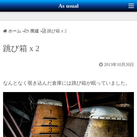
コ
As usual
ン
テ
ン
ホーム
»
廃墟
»
跳び箱 x 2
ツ
へ
跳び箱 x 2
ス
キ
2013年10月20日
ッ
プ
なんとなく覗き込んだ倉庫には跳び箱が眠っていました。