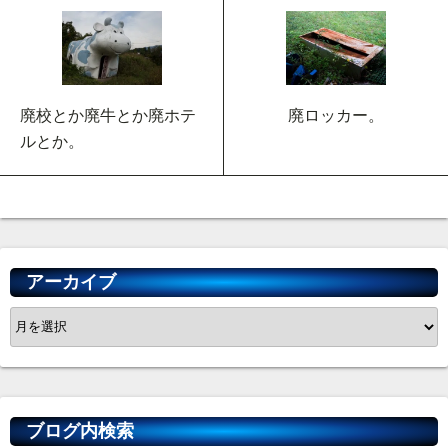
廃校とか廃牛とか廃ホテ
廃ロッカー。
ルとか。
アーカイブ
ア
ー
カ
イ
ブ
ブログ内検索