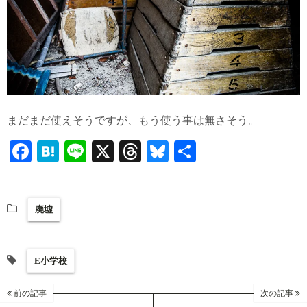
まだまだ使えそうですが、もう使う事は無さそう。
Fa
H
Li
X
T
Bl
共
ce
at
ne
hr
ue
有
bo
en
ea
sk
廃墟
ok
a
ds
y
E小学校
前の記事
次の記事