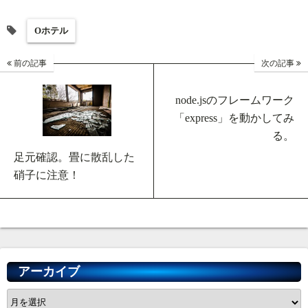
Oホテル
前の記事
次の記事
node.jsのフレームワーク
「express」を動かしてみ
る。
足元確認。畳に散乱した
硝子に注意！
アーカイブ
ア