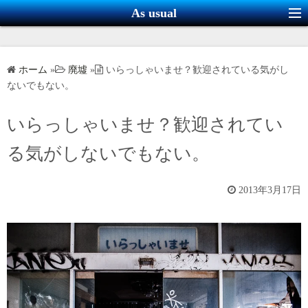
コ
As usual
ン
テ
ン
ホーム
»
廃墟
»
いらっしゃいませ？歓迎されている気がし
ツ
ないでもない。
へ
ス
いらっしゃいませ？歓迎されてい
キ
る気がしないでもない。
ッ
プ
2013年3月17日