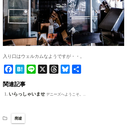
入り口はウェルカムなようですが・・。
Fa
H
Li
X
T
Bl
共
ce
at
ne
hr
ue
有
関連記事
bo
en
ea
sk
ok
a
ds
y
いらっしゃいませ
デニーズへようこそ。...
廃墟